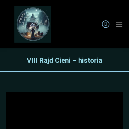
Facebook
page
opens
in
new
VIII Rajd Cieni – historia
window