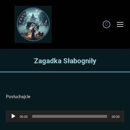
Facebook
page
opens
in
new
Zagadka Słabogniły
window
Posłuchajcie
Odtwarzacz
00:00
00:00
plików
dźwiękowych