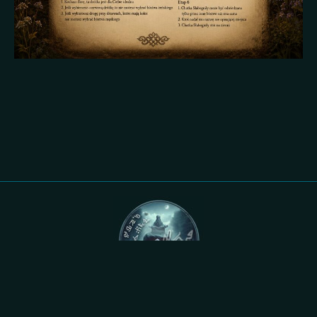
Wszystkie treści i materiały graficzne są własnością Rajdu Cieni SHOC