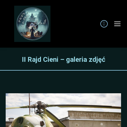
Facebook
page
opens
in
new
II Rajd Cieni – galeria zdjęć
window