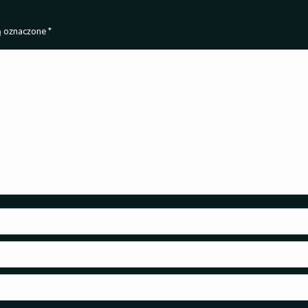
są oznaczone
*