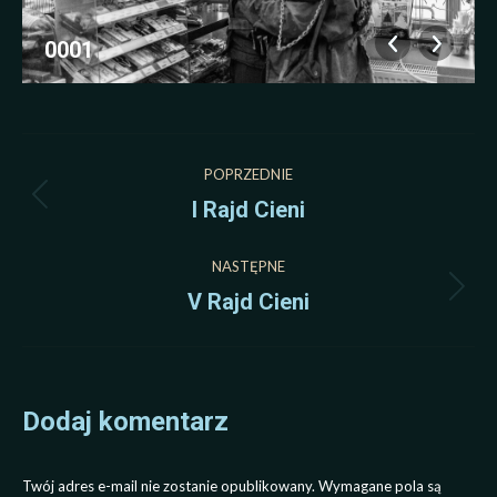
0001
Nawigacja
POPRZEDNIE
albumu
I Rajd Cieni
Poprzedni
album:
NASTĘPNE
V Rajd Cieni
Następny
album:
Dodaj komentarz
Twój adres e-mail nie zostanie opublikowany. Wymagane pola są