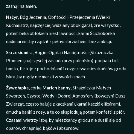
zasnął na amen.
Nażyr
, Bóg Jedzenia, Obfitości i Przejedzenia (Wielki
Kuchmistrz, najczęściej widziany obok gara), żre wszystko,
potem beka obłokiem niestrawności, karmi Ścichobonka
nadmiarem, by rządził z pełnym brzuchem i bez ambicji.
Skrzesiumira
, Bogini Ognia i Namiętności (Strażniczka
Płomieni, najczęściej zasiada przy palenisku), podpala to i
tamto, flirtuje z pochodniami i rozgrzewa mieszkańców grodu
iskrą, by nigdy nie marzli w swoich snach.
Żywołapka
, córka
Marich Łanny
, Strażniczka Małych
Stworzeń, Czystej Wody i Dobrej Atmosfery (Łowczyni Dusz
Zwierząt, często baluje z kaczkami), karmi kaczki eliksirami,
dmucha bańki z rosy, a te co eksplodują potem konfetti z piór.
Czasami wietrzy izbę, by mieszkańcy grodu nie dusili się od
oparów chrapnięć, bąków i absurdów.