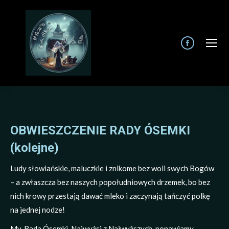
Facebook
page
opens
in
new
window
OBWIESZCZENIE RADY ÓSEMKI
(kolejne)
Ludy słowiańskie, maluczkie i znikome bez woli swych Bogów
– a zwłaszcza bez naszych popołudniowych drzemek, bo bez
nich krowy przestają dawać mleko i zaczynają tańczyć polkę
na jednej nodze!
My, Rada Ósemki, Najwyżsi z Najwyższych, ponawiamy