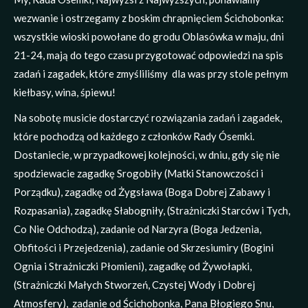
wezwanie i ostrzegamy z boskim chrapnięciem Ścichobonka:
wszystkie wioski powołane do grodu Oblasówka w maju, dni
21-24, mają do tego czasu przygotować odpowiedzi na spis
zadań i zagadek, które zmyśliliśmy
dla was przy stole pełnym
kiełbasy, wina, śpiewu!
Na sobotę musicie dostarczyć rozwiązania zadań i zagadek,
które pochodzą od każdego z członków Rady Ósemki.
Dostaniecie, w przypadkowej kolejności, w dniu, gdy się nie
spodziewacie zagadkę Srogobiły (Matki Stanowczości i
Porządku), zagadkę od Żygsława (Boga Dobrej Zabawy i
Rozpasania), zagadkę Słabogniły, (Strażniczki Starców i Tych,
Co Nie Odchodzą), zadanie od Narzyra (Boga Jedzenia,
Obfitości i Przejedzenia), zadanie od Skrzesiumiry (Bogini
Ognia i Strażniczki Płomieni), zagadkę od Żywołapki,
(Strażniczki Małych Stworzeń, Czystej Wody i Dobrej
Atmosfery),
zadanie od Ścichobonka, Pana Błogiego Snu,