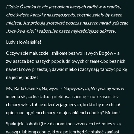
(Gdzie Ósemka to nie jest osiem kaczych zadków w rządku,
choć święte kaczki z naszego grodu, chętnie zajęły by nasze
miejsca. Już próbują głosować podczas naszych narad, gdacząc
„kwa-kwa-nie!” i sabotując nasze najważniejsze dekrety)
Ludy słowiańskie!
Oczywiście maluczkie i znikome bez woli swych Bogów – a
zwłaszcza bez naszych popołudniowych drzemek, bo bez nich
nawet krowy przestają dawać mleko i zaczynają tańczyć polkę
na jednej nodze!
My, Rada Ósemki, Najwyżsi z Najwyższych, Wzywamy was w
imieniu sił, co kształtują niebiosa i ziemię – no, czasem też
chmury w kształcie udźców jagnięcych, bo kto by nie chciał
upiec nad ogniem chmury z majerankiem i cebulką? Mniam!
Spakujcie tobołki (te z dziurami po szczurach też zmieszczą
waszą ulubioną cebulę, która potem będzie płakać zamiast