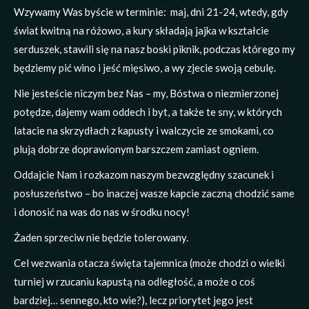
Wzywamy Was byście w terminie: maj, dni 21-24, wtedy, gdy
świat kwitną na różowo, a kury składają jajka w kształcie
serduszek, stawili się na nasz boski piknik, podczas którego my
będziemy pić wino i jeść mięsiwo, a wy zjecie swoją cebulę.
Nie jesteście niczym bez Nas – my, Bóstwa o niezmierzonej
potędze, dajemy wam oddech i byt, a także te sny, w których
latacie na skrzydłach z kapusty i walczycie ze smokami, co
plują dobrze doprawionym barszczem zamiast ogniem.
Oddajcie Nam i rozkazom naszym bezwzględny szacunek i
posłuszeństwo – bo inaczej wasze kapcie zaczną chodzić same
i donosić na was do nas w środku nocy!
Żaden sprzeciw nie będzie tolerowany.
Cel wezwania otacza święta tajemnica (może chodzi o wielki
turniej w rzucaniu kapustą na odległość, a może o coś
bardziej… sennego, kto wie?), lecz priorytet jego jest