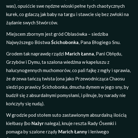
was), opuśćcie swe nędzne wioski pełne tych chaotycznych
kurek, co gdaczą jak baby na targu i stawcie się bez zwłoki na
żądanie swych Stwórców.
Miejscem zbornym jest gród Oblasówka – siedziba
Najwyższego Bóstwa
Ścichobonka
, Pana Błogiego Snu.
Grodem tak naprawdę rządzi
Marich Łanna
, Pani Obłędu,
Grzybów i Dymu, ta szalona wiedźma w kapeluszu z
halucynogennych muchomorów, co pali fajkę z mgły i sprawia,
że drzewa tańczą twista (ona jako Przewodnicząca Chaosu
siedzi po prawicy Ścichobonka, dmucha dymem w jego sny, by
budził się z absurdalnymi pomysłami, i pilnuje, by narady nie
kończyły się nudą).
W grodzie pod stołem suto zastawionym absurdalną ilością
kiełbasy (bo
Nażyr
nalega), knuje reszta Rady Ósemki i
pomaga by szalone rządy
Marich Łanny
i leniwego