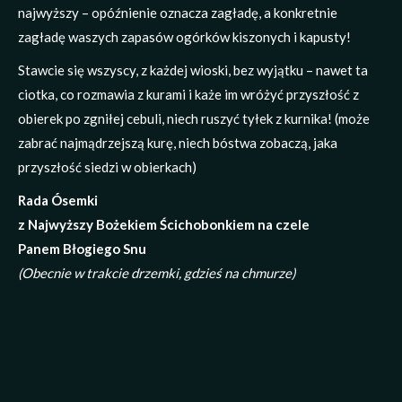
najwyższy – opóźnienie oznacza zagładę, a konkretnie
zagładę waszych zapasów ogórków kiszonych i kapusty!
Stawcie się wszyscy, z każdej wioski, bez wyjątku – nawet ta
ciotka, co rozmawia z kurami i każe im wróżyć przyszłość z
obierek po zgniłej cebuli, niech ruszyć tyłek z kurnika! (może
zabrać najmądrzejszą kurę, niech bóstwa zobaczą, jaka
przyszłość siedzi w obierkach)
Rada Ósemki
z Najwyższy Bożekiem Ścichobonkiem na czele
Panem Błogiego Snu
(Obecnie w trakcie drzemki, gdzieś na chmurze)