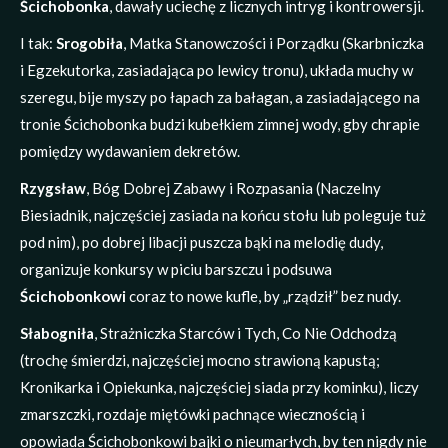
Ścichobonka
, dawały uciechę z licznych intryg i kontrowersji.
I tak:
Srogobiła
, Matka Stanowczości i Porządku (Skarbniczka
i Egzekutorka, zasiadająca po lewicy tronu), układa muchy w
szeregu, bije myszy po łapach za bałagan, a zasiadającego na
tronie Ścichobonka budzi kubełkiem zimnej wody, gby chrapie
pomiędzy wydawaniem dekretów.
Rzygsław
, Bóg Dobrej Zabawy i Rozpasania (Naczelny
Biesiadnik, najczęściej zasiada na końcu stołu lub poleguje tuż
pod nim), po dobrej libacji puszcza bąki na melodię dudy,
organizuje konkursy w piciu barszczu i podsuwa
Ścichobonkowi
coraz to nowe kufle, by „rządził” bez nudy.
Słabogniła
, Strażniczka Starców i Tych, Co Nie Odchodzą
(trochę śmierdzi, najczęściej mocno strawioną kapustą;
Kronikarka i Opiekunka, najczęściej siada przy kominku), liczy
zmarszczki, rozdaje miętówki pachnące wiecznością i
opowiada Ścichobonkowi bajki o nieumarłych, by ten nigdy nie