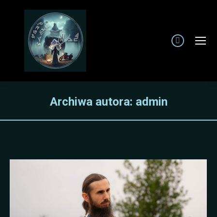
Facebook
page
opens
in
new
Archiwa autora:
admin
window